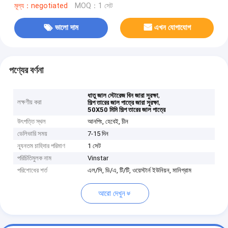
মূল্য：negotiated
MOQ：1 সেট
ভালো দাম
এখন যোগাযোগ
পণ্যের বর্ণনা
,
ধাতু জাল স্টোরেজ বিন জারা সুরক্ষা
লক্ষণীয় করা
,
শিল্প তারের জাল পাত্রে জারা সুরক্ষা
50X50 মিমি শিল্প তারের জাল পাত্রে
উৎপত্তি স্থল
আনপিং, হেবেই, চীন
ডেলিভারি সময়
7-15 দিন
ন্যূনতম চাহিদার পরিমাণ
1 সেট
পরিচিতিমুলক নাম
Vinstar
পরিশোধের শর্ত
এল/সি, ডি/এ, টি/টি, ওয়েস্টার্ন ইউনিয়ন, মানিগ্রাম
আরো দেখুন