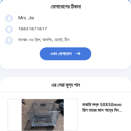
যোগাযোগের ঠিকানা
Mrs. Jia
18831871817
নানঝাং ওও শিল্প, আনপিং, হেবেই, চীন
এখন যোগাযোগ
এর সেরা মূল্য পান
মাঝারি শুল্ক 50X50mm
শিল্প তারের জাল পাত্রে বিন
ক্ষয় সুরক্ষা