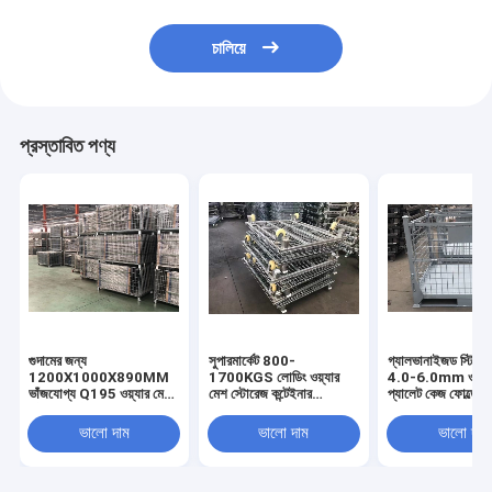
চালিয়ে
প্রস্তাবিত পণ্য
গুদামের জন্য
সুপারমার্কেট 800-
গ্যালভানাইজড স্টি
1200X1000X890MM
1700KGS লোডিং ওয়্যার
4.0-6.0mm ওয়্যা
ভাঁজযোগ্য Q195 ওয়্যার মেশ
মেশ স্টোরেজ কন্টেইনার
প্যালেট কেজ ফোল্ডেবল 
স্টোরেজ কন্টেইনার
সংকোচনযোগ্য
মেশ ঝুড়ি
ভালো দাম
ভালো দাম
ভালো দাম