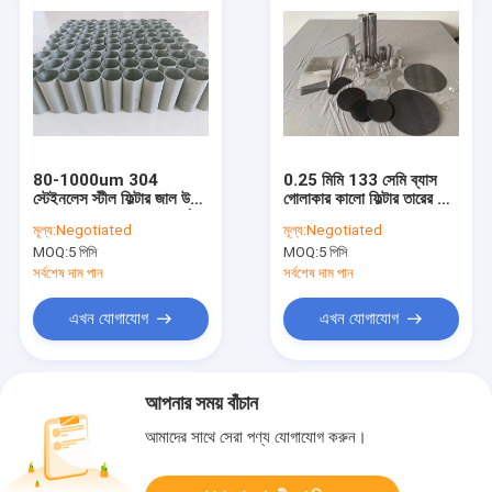
80-1000um 304
0.25 মিমি 133 সেমি ব্যাস
স্টেইনলেস স্টীল ফিল্টার জাল উচ্চ
গোলাকার কালো ফিল্টার তারের জাল
তাপমাত্রা ধাতু বোনা তারের পর্দা
40x36 জাল
মূল্য:
Negotiated
মূল্য:
Negotiated
MOQ:
5 পিসি
MOQ:
5 পিসি
সর্বশেষ দাম পান
সর্বশেষ দাম পান
এখন যোগাযোগ
এখন যোগাযোগ
আপনার সময় বাঁচান
আমাদের সাথে সেরা পণ্য যোগাযোগ করুন।