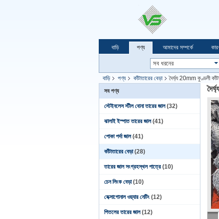
বাড়ি
পণ্য
আমাদের সম্পর্কে
কার
বাড়ি
পণ্য
কাঁটাতারের বেড়া
দৈর্ঘ্য 20mm কুণ্ডলী কাঁট
দৈর্
সব পণ্য
স্টেইনলেস স্টীল বোনা তারের জাল
(32)
ঝালাই ইস্পাত তারের জাল
(41)
পোকা পর্দা জাল
(41)
কাঁটাতারের বেড়া
(28)
তারের জাল সংগ্রহস্থল পাত্রে
(10)
চেন লিংক বেড়া
(10)
হেক্সাগোনাল ওয়্যার নেটিং
(12)
পিতলের তারের জাল
(12)