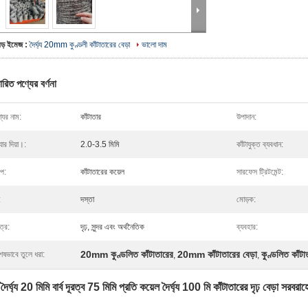
বড় ইমেজ :
দৈর্ঘ্য 20mm কুণ্ডলী কাঁটাতারের বেড়া
ভালো দাম
ারিত পণ্যের বর্ণনা
যের নাম:
কাঁটাতার
উপাদান:
্যার দিয়া।:
2.0-3.5 মিমি
কাঁটাযুক্ত ব্যবধান:
ইপ:
কাঁটাতারের কয়েল
সারফেস ট্রিটমেন্ট:
:
দস্তা
মোড়ক:
ত্র:
দৃঢ়, সুন্দর এবং অর্থনৈতিক
ব্যবহার:
20mm কুণ্ডলিত কাঁটাতারের
20mm কাঁটাতারের বেড়া
কুণ্ডলিত কাঁ
েষভাবে তুলে ধরা:
,
,
া দৈর্ঘ্য 20 মিমি বার্ব দূরত্ব 75 মিমি প্রতি কয়েল দৈর্ঘ্য 100 মি কাঁটাতারের দৃঢ় বেড়া সরবরা