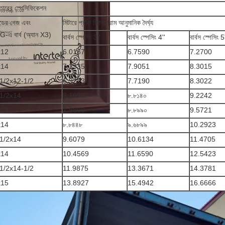
াতারের স্পেসিফিকেশন
্যান্ডের গেজ এবং
মিটারে প্রতি কিলোগ্রাম আনুমানিক দৈর্ঘ্য
-এ বার্ব (অ্যান X3)
বার্বস স্পেসিং 3''
বার্বস স্পেসিং 4''
বার্বস স্পেসিং 5
x12
6.0167
6.7590
7.2700
x14
7.3335
7.9051
8.3015
1/2x12-1/2
6.9223
7.7190
8.3022
1/2x14
8.1096
৮.৮১৪০
9.2242
x13
7.9808
৮.৮৯৯০
9.5721
x14
৮.৮৪৪৮
৯.৬৮৯৯
10.2923
1/2x14
9.6079
10.6134
11.4705
x14
10.4569
11.6590
12.5423
1/2x14-1/2
11.9875
13.3671
14.3781
x15
13.8927
15.4942
16.6666