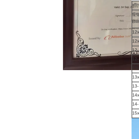
কাঁট
স্ট্র
BWG
12
12
12-
12-
13
13
13-
14
14-
15