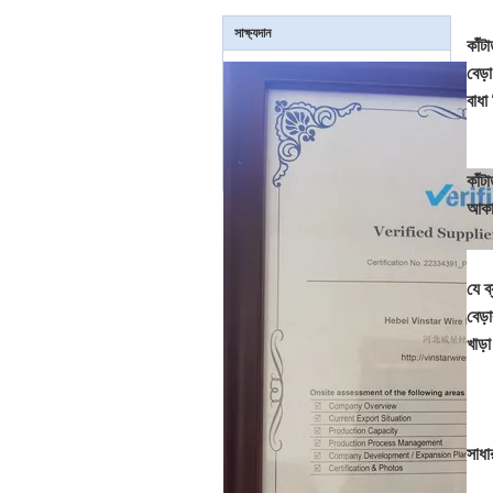
সাক্ষ্যদান
কাঁটা
বেড়
বাধা
কাঁট
আকা
যে ব
বেড়
খাড়
সাধা