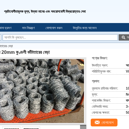
প্রতিযোগীতামূলক মূল্য, উন্নত মানের এবং সময়োপযোগী বিক্রয়োত্তর সেবা
খানা ভ্রমণ
মান নিয়ন্ত্রণ
যোগাযোগ করুন
উদ্ধৃতির জন্য আবেদন
অ
াতারের বেড়া
ঘ্য 20mm কুণ্ডলী কাঁটাতারের বেড়া
পণ্যের বিবরণ:
উৎপত্তি স্থল:
আন
পরিচিতিমুলক নাম:
V
প্রদান:
ন্যূনতম চাহিদার পরিমাণ:
10
মূল্য:
N
প্যাকেজিং বিবরণ:
বাল
ডেলিভারি সময়:
3-
যোগানের ক্ষমতা:
50
যোগাযোগ