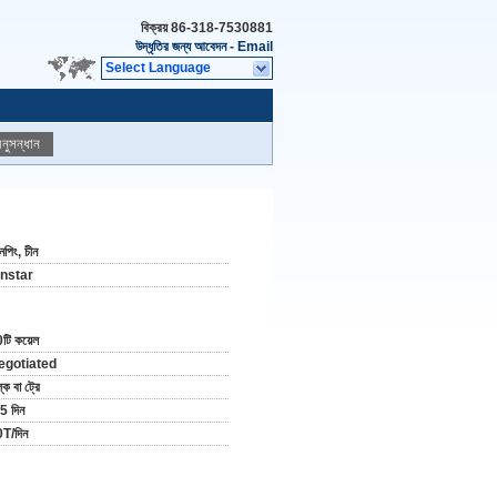
বিক্রয়
86-318-7530881
উদ্ধৃতির জন্য আবেদন
-
Email
Select Language
নুসন্ধান
পিং, চীন
instar
টি কয়েল
egotiated
্ক বা ট্রে
5 দিন
T/দিন