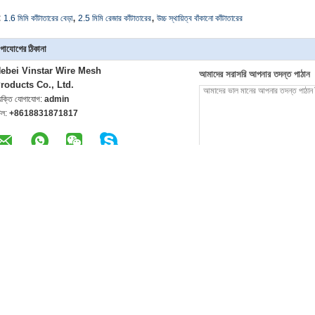
,
,
:
1.6 মিমি কাঁটাতারের বেড়া
2.5 মিমি রেজার কাঁটাতারের
উচ্চ স্থায়িত্ব বাঁকানো কাঁটাতারের
গাযোগের ঠিকানা
ebei Vinstar Wire Mesh
আমাদের সরাসরি আপনার তদন্ত পাঠান
roducts Co., Ltd.
্যক্তি যোগাযোগ:
admin
েল:
+8618831871817
ক কাঁটাতারের বেড়া
2.8 মিমি প্লাস্টিক পিভিসি প্রলিপ্ত কাঁটাতারের তার
1.6-2.5 মিমি রেজার কাঁট
দৈর্ঘ্য 20mm কুণ্ডলী কাঁটাতারের বেড়া
নির্মাণ প্রাচীর সুরক্ষার জ