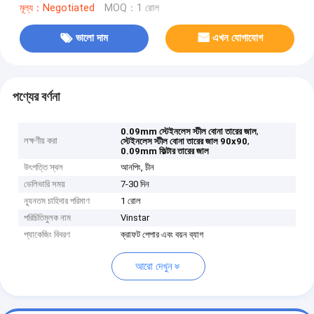
মূল্য：Negotiated
MOQ：1 রোল
ভালো দাম
এখন যোগাযোগ
পণ্যের বর্ণনা
,
0.09mm স্টেইনলেস স্টীল বোনা তারের জাল
লক্ষণীয় করা
,
স্টেইনলেস স্টীল বোনা তারের জাল 90x90
0.09mm ফিল্টার তারের জাল
উৎপত্তি স্থল
আনপিং, চীন
ডেলিভারি সময়
7-30 দিন
ন্যূনতম চাহিদার পরিমাণ
1 রোল
পরিচিতিমুলক নাম
Vinstar
প্যাকেজিং বিবরণ
ক্রাফট পেপার এবং বয়ন ব্যাগ
আরো দেখুন