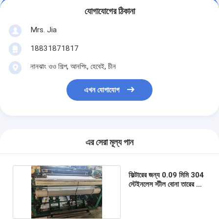
যোগাযোগের ঠিকানা
Mrs. Jia
18831871817
নানঝাং ওও শিল্প, আনপিং, হেবেই, চীন
এখন যোগাযোগ
এর সেরা মূল্য পান
ফিল্টারের জন্য 0.09 মিমি 304
স্টেইনলেস স্টীল বোনা তারের জাল
90x90 জাল