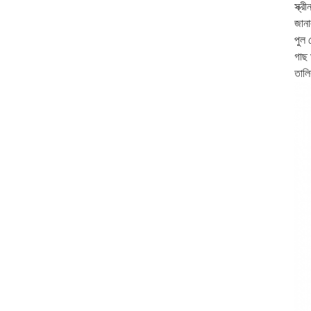
স্ক্র
জানাল
পুল ঘ
গাছ ঘ
তালি