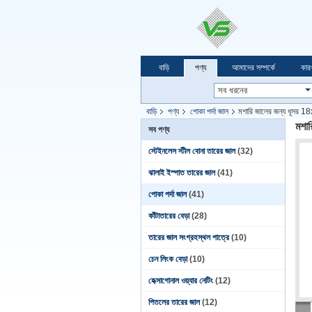
বাড়ি
পণ্য
আমাদের সম্পর্কে
কার
বাড়ি
পণ্য
পোকা পর্দা জাল
মশারি জালের জন্য ধূসর 1
মশার
সব পণ্য
স্টেইনলেস স্টীল বোনা তারের জাল
(32)
ঝালাই ইস্পাত তারের জাল
(41)
পোকা পর্দা জাল
(41)
কাঁটাতারের বেড়া
(28)
তারের জাল সংগ্রহস্থল পাত্রে
(10)
চেন লিংক বেড়া
(10)
হেক্সাগোনাল ওয়্যার নেটিং
(12)
পিতলের তারের জাল
(12)