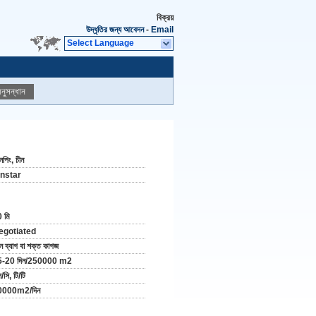
বিক্রয়
উদ্ধৃতির জন্য আবেদন
-
Email
Select Language
নুসন্ধান
পিং, চীন
instar
 মি
egotiated
়ন ব্যাগ বা শক্ত কাগজ
5-20 দিন/250000 m2
/সি, টি/টি
0000m2/দিন