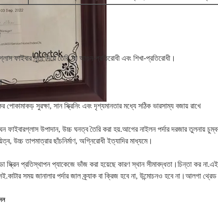
্লাস ফাইবার সুতা দিয়ে তৈরি, যা আগুন-প্রতিরোধী এবং শিখা-প্রতিরোধী।
া
যকর পোকামাকড় সুরক্ষা, সান স্ক্রিনিং এবং দৃশ্যমানতার মধ্যে সঠিক ভারসাম্য বজায় রাখে
া ঘন ফাইবারগ্লাস উপাদান, উচ্চ ঘনত্ব তৈরি করা হয়.আগের নাইলন পর্দার দরজার তুলনায় চু
য়িত্ব, উচ্চ তাপমাত্রার ছাঁচনির্মাণ, অগ্নিরোধী ইত্যাদির মাধ্যমে।
ডো স্ক্রিন প্রতিস্থাপন প্যাকেজে ভাঁজ করা হয়েছে কারণ স্থান সীমাবদ্ধতা।চিন্তা কর না.এই 
ই.কাটার সময় জানালার পর্দার জাল ক্র্যাক বা ক্রিজ হবে না, উন্মোচনও হবে না।আলগা থ্রেড বা 
দন