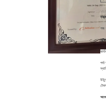
তত্ত্ব
গজ গ
সুবিধ
কার্
পর্দ
স্থা
উইন্
টেকস
আবে