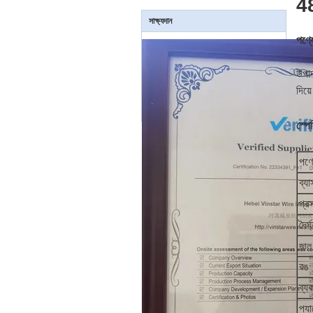
48
সাক্ষ্যদান
পণ্যে
উপাদ
দিয়
স্প
পণ্
ব্যা
প্রস
দৈর্ঘ
জাল
রঙ
ব্যব
প্য