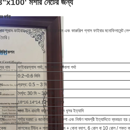
"x100' মশার নেটের জন্য
র বর্ণনা
ান গ্লাস ফাইবার এবং পিভিসি গঠিত হয়.বয়ন এবং কারুশিল্প গ্লাস ফাইবার মনোফিলামেন্ট লেপ
ে তৈরি।
েসিফিকেশন
যের নাম
ফাইবারগ্লাস পর্দা, মশা দরজা জানালা পর্দা
স
0.2~0.6 মিমি
্থ
প্রস্থ: 0.5 ~ 3 মি
্য
দৈর্ঘ্য: 30 মি ~ 300 মি
18*16,14*14,17*15,20*20
সাদা নীল বাদামী কালো সবুজ হলুদ ধূসর ইত্যাদি
হার
পর্দার দরজা ও জানালা, বাড়ির নকশা এবং নির্মাণ সামগ্রী ইত্যাদিতে ব্যবহৃত হয়
াকেজ
কাগজের টিউব + প্লাস্টিকের ফিল্ম + বোনা ব্যাগ, 6 রোল বা 10 রোল / শক্ত 