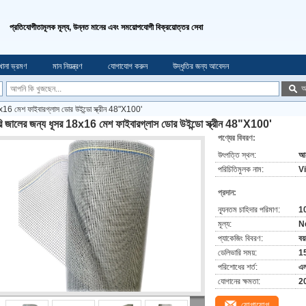
প্রতিযোগীতামূলক মূল্য, উন্নত মানের এবং সময়োপযোগী বিক্রয়োত্তর সেবা
খানা ভ্রমণ
মান নিয়ন্ত্রণ
যোগাযোগ করুন
উদ্ধৃতির জন্য আবেদন
অ
8x16 মেশ ফাইবারগ্লাস ডোর উইন্ডো স্ক্রীন 48"X100'
ি জালের জন্য ধূসর 18x16 মেশ ফাইবারগ্লাস ডোর উইন্ডো স্ক্রীন 48"X100'
পণ্যের বিবরণ:
উৎপত্তি স্থল:
আন
পরিচিতিমুলক নাম:
V
প্রদান:
ন্যূনতম চাহিদার পরিমাণ:
10
মূল্য:
N
প্যাকেজিং বিবরণ:
বয
ডেলিভারি সময়:
1
পরিশোধের শর্ত:
এল
যোগানের ক্ষমতা:
2
যোগাযোগ