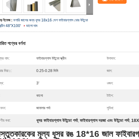
বড় ইমেজ :
মশারি জালের জন্য ধূসর 18x16 মেশ ফাইবারগ্লাস ডোর উইন্ডো
স্ক্রীন 48"X100'
ভালো দাম
ারিত পণ্যের বর্ণনা
যের নাম:
ফাইবারগ্লাস উইন্ডো স্ক্রীন
উপাদান:
্যার দিয়া।:
0.25-0.28 মিমি
জাল:
স্থ:
3'
ওজন:
:
কালো
টাইপ:
েদন:
জানালার পর্দা
সুবিধা:
ধূসর ফাইবারগ্লাস উইন্ডো পর্দা
ফাইবারগ্লাস দরজা এবং উইন্ডো পর্দা
18X1
ষণীয় করা:
,
,
রস্তুতকারকের মূল্য ধূসর রঙ 18*16 জাল ফাইবারগ্ল