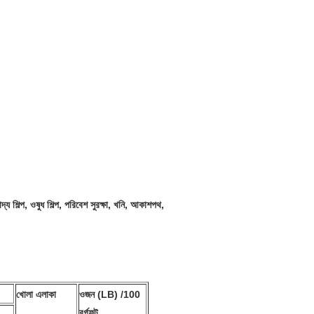
াদ্য শিল্প, ওষুধ শিল্প, পরিবেশ সুরক্ষা, খনি, আকাশপথ,
খোলা এলাকা
ওজন (LB) /100
বর্গফুট