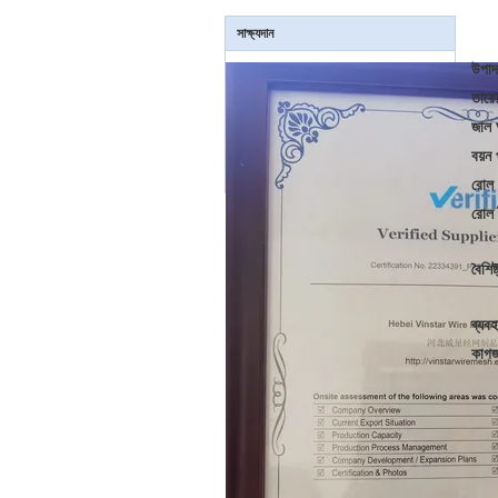
সাক্ষ্যদান
উপাদ
তারের
জাল
বয়ন 
রোল 
রোল দ
বৈশিষ্
ব্যবহ
কাগজ