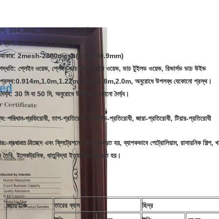
ান
: 304,304L,316,316L, ইত্যাদি
 ব্যাস
: 0.025 মিমি-1.800 মিমি
 আকার
: 2mesh-2800mesh(0.02~10.9mm)
পদ্ধতি
: প্লেইন ওয়েভ, প্লেইন ডাচ উইভ, টুইল ওয়েভ, ডাচ টুইলড ওয়েভ, রিভার্সড ডাচ উইভ
প্রস্থ
:0.914m,1.0m,1.22m,1.5m,1.8m,2.0m, অনুরোধে উপলব্ধ যেকোনো প্রস্থ।
ৈর্ঘ্য
: 30 মি বা 50 মি, অনুরোধে উপলব্ধ যেকোনো দৈর্ঘ্য।
ট্য
: পরিধান-প্রতিরোধী, তাপ-প্রতিরোধী, অ্যাসিড-প্রতিরোধী, জারা-প্রতিরোধী, টিয়ার-প্রতিরোধী
ার
: প্রধানত বিচ্ছেদ এবং ফ্লিট্রেশনের জন্য ব্যবহৃত হয়, ব্যাপকভাবে পেট্রোলিয়াম, রাসায়নিক শিল্প, খ
 তৈরি, ইলেকট্রনিক, ধাতুবিদ্যা ইত্যাদিতে ব্যবহৃত হয়।
জাল/ইঞ্চি
তারের ব্যাস
ছিদ্র