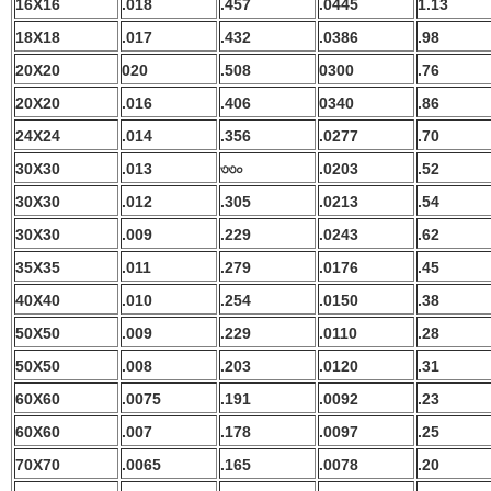
16X16
.018
.457
.0445
1.13
18X18
.017
.432
.0386
.98
20X20
020
.508
0300
.76
20X20
.016
.406
0340
.86
24X24
.014
.356
.0277
.70
30X30
.013
৩৩০
.0203
.52
30X30
.012
.305
.0213
.54
30X30
.009
.229
.0243
.62
35X35
.011
.279
.0176
.45
40X40
.010
.254
.0150
.38
50X50
.009
.229
.0110
.28
50X50
.008
.203
.0120
.31
60X60
.0075
.191
.0092
.23
60X60
.007
.178
.0097
.25
70X70
.0065
.165
.0078
.20