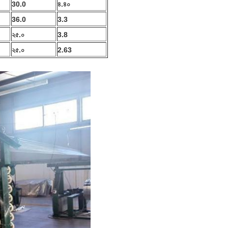
30.0
৪.৪০
36.0
3.3
২৫.০
3.8
২৫.০
2.63