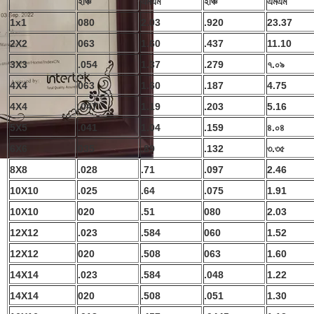
ইঞ্চি
এমএম
ইঞ্চি
এমএম
1x1
080
2.03
.920
23.37
2X2
063
1.60
.437
11.10
3X3
.054
1.37
.279
৭.০৯
4X4
063
1.60
.187
4.75
4X4
.047
1.19
.203
5.16
5X5
.041
1.04
.159
৪.০৪
6X6
035
.89
.132
৩.৩৫
8X8
.028
.71
.097
2.46
10X10
.025
.64
.075
1.91
10X10
020
.51
080
2.03
12X12
.023
.584
060
1.52
12X12
020
.508
063
1.60
14X14
.023
.584
.048
1.22
14X14
020
.508
.051
1.30