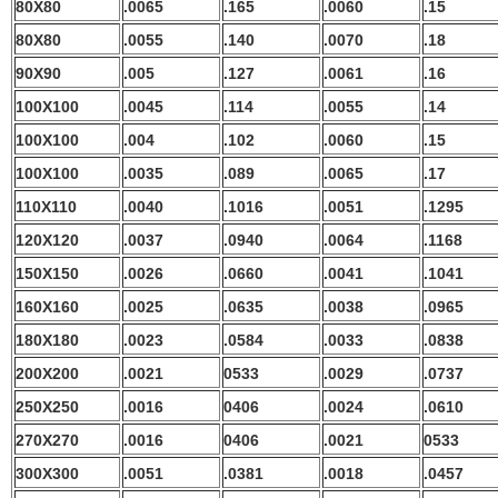
80X80
.0065
.165
.0060
.15
80X80
.0055
.140
.0070
.18
90X90
.005
.127
.0061
.16
100X100
.0045
.114
.0055
.14
100X100
.004
.102
.0060
.15
100X100
.0035
.089
.0065
.17
110X110
.0040
.1016
.0051
.1295
120X120
.0037
.0940
.0064
.1168
150X150
.0026
.0660
.0041
.1041
160X160
.0025
.0635
.0038
.0965
180X180
.0023
.0584
.0033
.0838
200X200
.0021
0533
.0029
.0737
250X250
.0016
0406
.0024
.0610
270X270
.0016
0406
.0021
0533
300X300
.0051
.0381
.0018
.0457