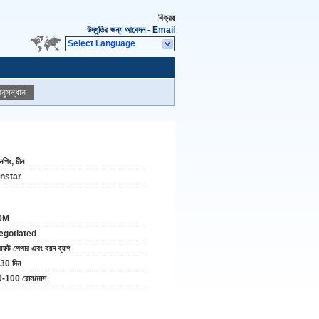
বিক্রয়
উদ্ধৃতির জন্য আবেদন
-
Email
Select Language
নুসন্ধান
পিং, চীন
instar
0M
egotiated
রাফট পেপার এবং বয়ন ব্যাগ
30 দিন
-100 রোল/মাস