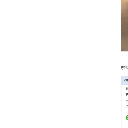
ট্যাগ
যো
H
P
ব
ট