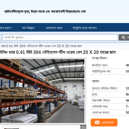
প্রতিযোগীতামূলক মূল্য, উন্নত মানের এবং সময়োপযোগী বিক্রয়োত্তর সেবা
খানা ভ্রমণ
মান নিয়ন্ত্রণ
যোগাযোগ করুন
উদ্ধৃতির জন্য আবেদন
অ
সিড ডায়া 0.41 মিমি 304 স্টেইনলেস স্টীল ওয়েভ মেশ 20 X 20 তারের জাল
ন্টাসিড ডায়া 0.41 মিমি 304 স্টেইনলেস স্টীল ওয়েভ মেশ 20 X 20 তারের জাল
পণ্যের বিবরণ:
উৎপত্তি স্থল:
আন
পরিচিতিমুলক নাম:
V
প্রদান:
ন্যূনতম চাহিদার পরিমাণ:
1
মূল্য:
N
প্যাকেজিং বিবরণ:
ক্
ডেলিভারি সময়:
7-
যোগানের ক্ষমতা:
50
যোগাযোগ