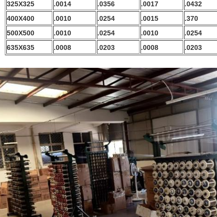
325X325
.0014
.0356
.0017
.0432
400X400
.0010
.0254
.0015
.370
500X500
.0010
.0254
.0010
.0254
635X635
.0008
.0203
.0008
.0203