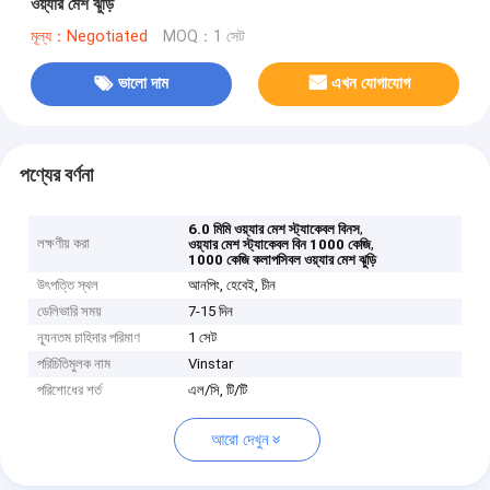
ওয়্যার মেশ ঝুড়ি
মূল্য：Negotiated
MOQ：1 সেট
ভালো দাম
এখন যোগাযোগ
পণ্যের বর্ণনা
,
6.0 মিমি ওয়্যার মেশ স্ট্যাকেবল বিনস
লক্ষণীয় করা
,
ওয়্যার মেশ স্ট্যাকেবল বিন 1000 কেজি
1000 কেজি কলাপসিবল ওয়্যার মেশ ঝুড়ি
উৎপত্তি স্থল
আনপিং, হেবেই, চীন
ডেলিভারি সময়
7-15 দিন
ন্যূনতম চাহিদার পরিমাণ
1 সেট
পরিচিতিমুলক নাম
Vinstar
পরিশোধের শর্ত
এল/সি, টি/টি
আরো দেখুন