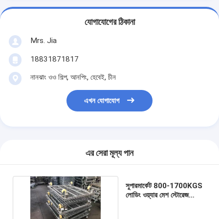
যোগাযোগের ঠিকানা
Mrs. Jia
18831871817
নানঝাং ওও শিল্প, আনপিং, হেবেই, চীন
এখন যোগাযোগ
এর সেরা মূল্য পান
সুপারমার্কেট 800-1700KGS
লোডিং ওয়্যার মেশ স্টোরেজ
কন্টেইনার সংকোচনযোগ্য