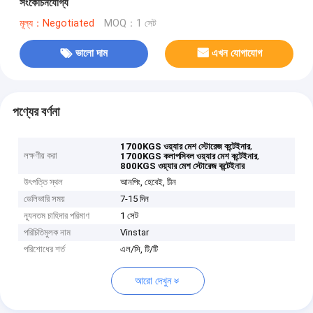
সংকোচনযোগ্য
মূল্য：Negotiated
MOQ：1 সেট
ভালো দাম
এখন যোগাযোগ
পণ্যের বর্ণনা
,
1700KGS ওয়্যার মেশ স্টোরেজ কন্টেইনার
লক্ষণীয় করা
,
1700KGS কলাপসিবল ওয়্যার মেশ কন্টেইনার
800KGS ওয়্যার মেশ স্টোরেজ কন্টেইনার
উৎপত্তি স্থল
আনপিং, হেবেই, চীন
ডেলিভারি সময়
7-15 দিন
ন্যূনতম চাহিদার পরিমাণ
1 সেট
পরিচিতিমুলক নাম
Vinstar
পরিশোধের শর্ত
এল/সি, টি/টি
আরো দেখুন