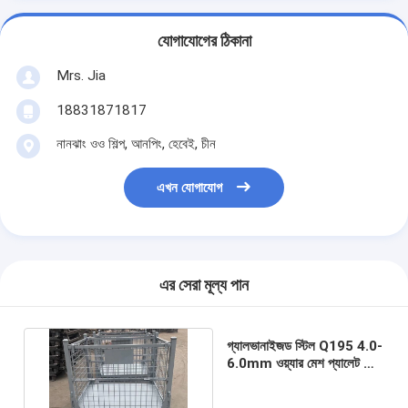
যোগাযোগের ঠিকানা
Mrs. Jia
18831871817
নানঝাং ওও শিল্প, আনপিং, হেবেই, চীন
এখন যোগাযোগ
এর সেরা মূল্য পান
গ্যালভানাইজড স্টিল Q195 4.0-
6.0mm ওয়্যার মেশ প্যালেট কেজ
ফোল্ডেবল ওয়্যার মেশ ঝুড়ি