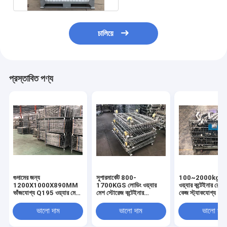
চালিয়ে
প্রস্তাবিত পণ্য
গুদামের জন্য
সুপারমার্কেট 800-
100~2000kg ওয়্
1200X1000X890MM
1700KGS লোডিং ওয়্যার
ওয়্যার কন্টেইনার রোলি
ভাঁজযোগ্য Q195 ওয়্যার মেশ
মেশ স্টোরেজ কন্টেইনার
কেজ স্ট্যাকযোগ্য
স্টোরেজ কন্টেইনার
সংকোচনযোগ্য
ভালো দাম
ভালো দাম
ভালো দাম