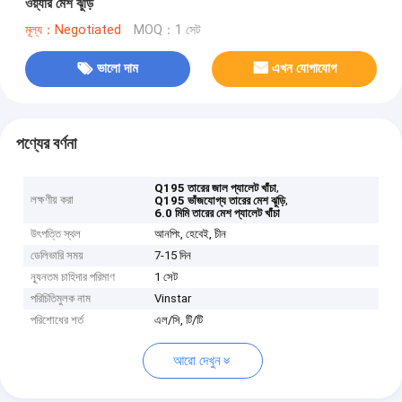
ওয়্যার মেশ ঝুড়ি
মূল্য：Negotiated
MOQ：1 সেট
ভালো দাম
এখন যোগাযোগ
পণ্যের বর্ণনা
,
Q195 তারের জাল প্যালেট খাঁচা
লক্ষণীয় করা
,
Q195 ভাঁজযোগ্য তারের মেশ ঝুড়ি
6.0 মিমি তারের মেশ প্যালেট খাঁচা
উৎপত্তি স্থল
আনপিং, হেবেই, চীন
ডেলিভারি সময়
7-15 দিন
ন্যূনতম চাহিদার পরিমাণ
1 সেট
পরিচিতিমুলক নাম
Vinstar
পরিশোধের শর্ত
এল/সি, টি/টি
আরো দেখুন