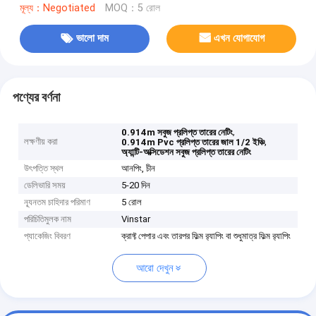
মূল্য：Negotiated
MOQ：5 রোল
ভালো দাম
এখন যোগাযোগ
পণ্যের বর্ণনা
,
0.914m সবুজ প্রলিপ্ত তারের নেটিং
লক্ষণীয় করা
,
0.914m Pvc প্রলিপ্ত তারের জাল 1/2 ইঞ্চি
অ্যান্টি-অক্সিডেশন সবুজ প্রলিপ্ত তারের নেটিং
উৎপত্তি স্থল
আনপিং, চীন
ডেলিভারি সময়
5-20 দিন
ন্যূনতম চাহিদার পরিমাণ
5 রোল
পরিচিতিমুলক নাম
Vinstar
প্যাকেজিং বিবরণ
ক্রাফ্ট পেপার এবং তারপর ফিল্ম র‌্যাপিং বা শুধুমাত্র ফিল্ম র‌্যাপিং
আরো দেখুন