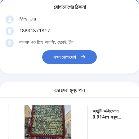
যোগাযোগের ঠিকানা
Mrs. Jia
18831871817
নানঝাং ওও শিল্প, আনপিং, হেবেই, চীন
এখন যোগাযোগ
এর সেরা মূল্য পান
অ্যান্টি-অক্সিডেশন
0.914m সবুজ
প্রলিপ্ত তারের নেটিং