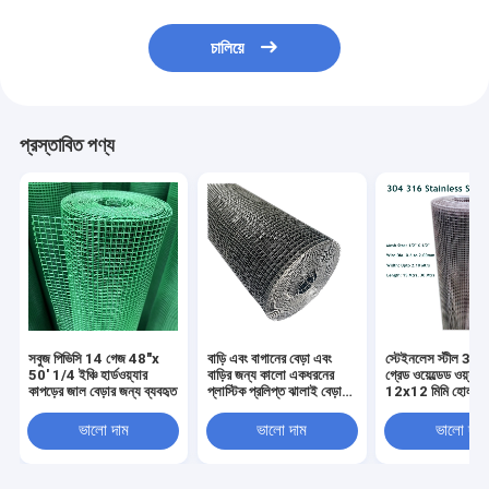
চালিয়ে
প্রস্তাবিত পণ্য
সবুজ পিভিসি 14 গেজ 48"x
বাড়ি এবং বাগানের বেড়া এবং
স্টেইনলেস স্টীল 30
50' 1/4 ইঞ্চি হার্ডওয়্যার
বাড়ির জন্য কালো একধরনের
গ্রেড ওয়েল্ডেড ওয়্যার
কাপড়ের জাল বেড়ার জন্য ব্যবহৃত
প্লাস্টিক প্রলিপ্ত ঝালাই বেড়া
12x12 মিমি হোল ম
জাল
1/2"x1/2"
ভালো দাম
ভালো দাম
ভালো দাম