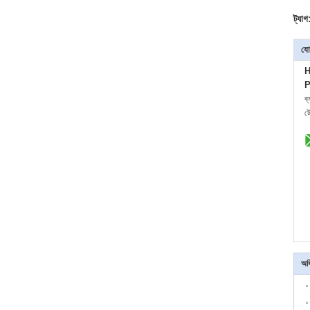
ট্যাগ
যো
H
P
ব
ট
অধ