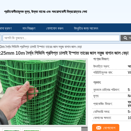
প্রতিযোগীতামূলক মূল্য, উন্নত মানের এবং সময়োপযোগী বিক্রয়োত্তর সেবা
খানা ভ্রমণ
মান নিয়ন্ত্রণ
যোগাযোগ করুন
উদ্ধৃতির জন্য আবেদন
অ
র্ঘ্য পিভিসি প্রলিপ্ত ঢালাই ইস্পাত তারের জাল সবুজ বাগান জাল বেড়া
5mm 10m দৈর্ঘ্য পিভিসি প্রলিপ্ত ঢালাই ইস্পাত তারের জাল সবুজ বাগান জাল বেড়া
পণ্যের বিবরণ:
উৎপত্তি স্থল:
আন
পরিচিতিমুলক নাম:
V
প্রদান:
ন্যূনতম চাহিদার পরিমাণ:
5 
মূল্য:
N
ক্র
প্যাকেজিং বিবরণ:
র‌্
ডেলিভারি সময়:
5-
যোগানের ক্ষমতা:
1
যোগাযোগ