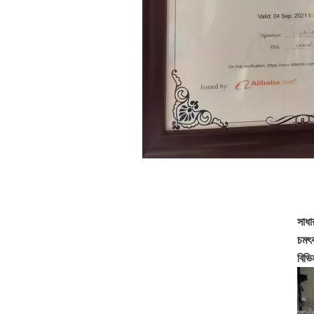
সাধা
চমৎক
বিভি