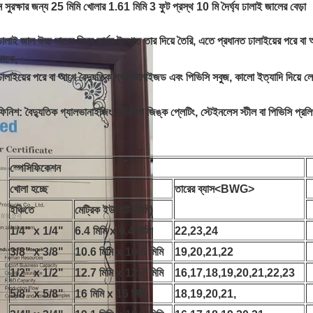
ন সুরক্ষার জন্য 25 মিমি খোলার 1.61 মিমি 3 ফুট প্রস্থ 10 মি দৈর্ঘ্য ঢালাই জালের বেড়া
ঢালাই জাল
উচ্চ মানের নিম্ন কার্বন ইস্পাত তার দিয়ে তৈরি, এতে প্রধানত ঢালাইয়ের পরে ব
থাকে,
ঢালাইয়ের পরে বা আগে বৈদ্যুতিক গ্যালভানাইজড এবং পিভিসি সবুজ, কালো ইত্যাদি দিয়ে ল
ফিনিশ: বৈদ্যুতিক গ্যালভানাইজিং, হট-ডিপ জিঙ্ক প্লেটিং, স্টেইনলেস স্টীল বা পিভিসি প্রল
স্পেসিফিকেশন
খোলা হচ্ছে
তারের ব্যাস<BWG>
ইঞ্চিতে
মেট্রিক ইউনিটে (মিমি)
1/4" x 1/4"
6.4 মিমি x 6.4 মিমি
22,23,24
3/8" x 3/8"
10.6 মিমি x 10.6 মিমি
19,20,21,22
1/2" x 1/2"
12.7 মিমি x 12.7 মিমি
16,17,18,19,20,21,22,23
5/8" x 5/8"
16 মিমি x 16 মিমি
18,19,20,21,