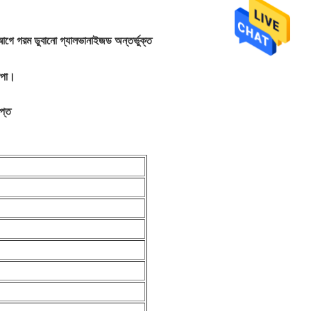
া আগে গরম ডুবানো গ্যালভানাইজড অন্তর্ভুক্ত
েপা।
িপ্ত