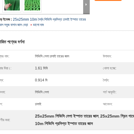
বড় ইমেজ :
25x25mm 10m দৈর্ঘ্য পিভিসি প্রলিপ্ত ঢালাই ইস্পাত তারের
জাল সবুজ বাগান জাল বেড়া
ভালো দাম
ারিত পণ্যের বর্ণনা
যের নাম:
পিভিসি লেপা ঢালাই তারের জাল
উপাদান:
্যার দিয়া।:
1.61 মিমি
খোলা হচ্ছে:
স্থ:
0.914 মি
দৈর্ঘ্য:
িৎসা:
পিভিসি লেপা
গর্ত আকৃতি:
ইপ:
ঢালাই
আবেদন:
25x25mm পিভিসি লেপা ইস্পাত তারের জাল
25x25mm গ্রিন গার্ডে
,
ষণীয় করা:
10m পিভিসি প্রলিপ্ত ইস্পাত তারের জাল