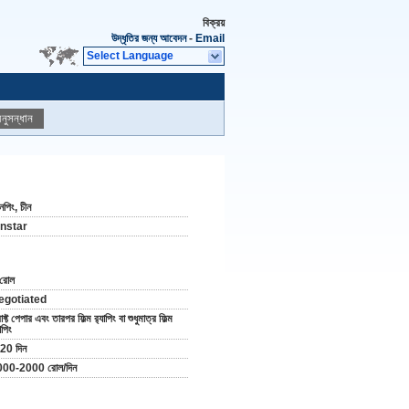
বিক্রয়
উদ্ধৃতির জন্য আবেদন
-
Email
Select Language
নুসন্ধান
পিং, চীন
instar
রোল
egotiated
াফ্ট পেপার এবং তারপর ফিল্ম র‌্যাপিং বা শুধুমাত্র ফিল্ম
যাপিং
20 দিন
000-2000 রোল/দিন