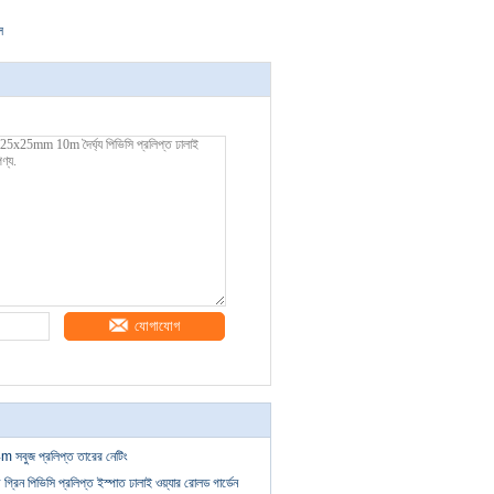
ল
যোগাযোগ
4m সবুজ প্রলিপ্ত তারের নেটিং
গ্রিন পিভিসি প্রলিপ্ত ইস্পাত ঢালাই ওয়্যার রোলড গার্ডেন