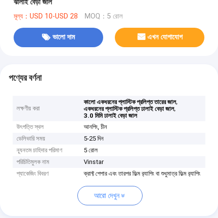
ঝালাই বেড়া জাল
মূল্য：USD 10-USD 28
MOQ：5 রোল
ভালো দাম
এখন যোগাযোগ
পণ্যের বর্ণনা
,
কালো একধরনের প্লাস্টিক প্রলিপ্ত তারের জাল
লক্ষণীয় করা
,
একধরনের প্লাস্টিক প্রলিপ্ত ঢালাই বেড়া জাল
3.0 মিমি ঢালাই বেড়া জাল
উৎপত্তি স্থল
আনপিং, চীন
ডেলিভারি সময়
5-25 দিন
ন্যূনতম চাহিদার পরিমাণ
5 রোল
পরিচিতিমুলক নাম
Vinstar
প্যাকেজিং বিবরণ
ক্রাফ্ট পেপার এবং তারপর ফিল্ম র‌্যাপিং বা শুধুমাত্র ফিল্ম র‌্যাপিং
আরো দেখুন