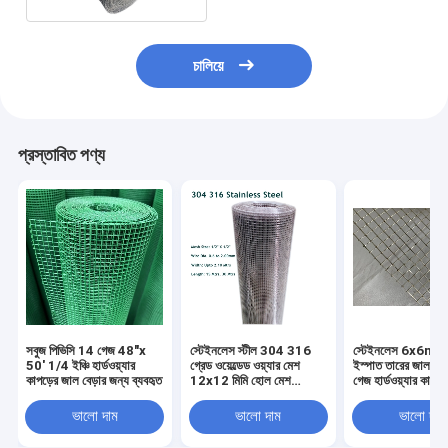
চালিয়ে
প্রস্তাবিত পণ্য
সবুজ পিভিসি 14 গেজ 48"x
স্টেইনলেস স্টীল 304 316
স্টেইনলেস 6x6mm 
50' 1/4 ইঞ্চি হার্ডওয়্যার
গ্রেড ওয়েল্ডেড ওয়্যার মেশ
ইস্পাত তারের জাল ব্
কাপড়ের জাল বেড়ার জন্য ব্যবহৃত
12x12 মিমি হোল মেশ
গেজ হার্ডওয়্যার কাপড়
1/2"x1/2"
1/4"X1/4"
ভালো দাম
ভালো দাম
ভালো দাম